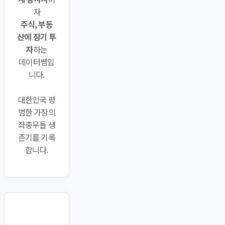
자
주식, 부동
산에 장기 투
자
하는
데이터쌤입
니다.
대한민국 평
범한 가장의
좌충우돌 생
존기를 기록
합니다.