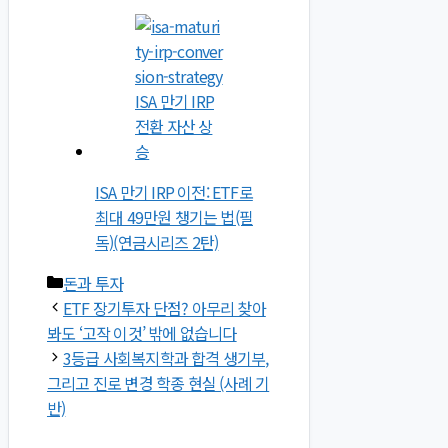
ISA 만기 IRP 이전: ETF로
최대 49만원 챙기는 법(필
독)(연금시리즈 2탄)
카
돈과 투자
테
ETF 장기투자 단점? 아무리 찾아
고
봐도 ‘고작 이것’ 밖에 없습니다
리
3등급 사회복지학과 합격 생기부,
그리고 진로 변경 학종 현실 (사례 기
반)