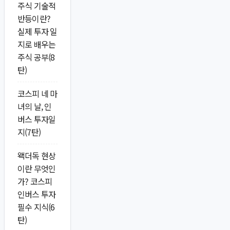
주식 기술적
반등이란?
실제 투자 일
지로 배우는
주식 공부(8
탄)
코스피 네 마
녀의 날, 인
버스 투자일
지(7탄)
왝더독 현상
이란 무엇인
가? 코스피
인버스 투자
필수 지식(6
탄)