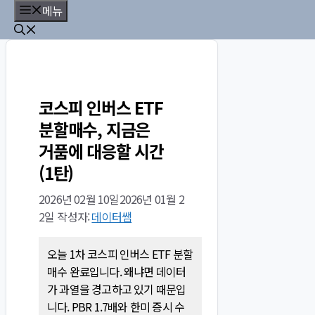
컨
메뉴
텐
츠
로
건
너
코스피 인버스 ETF
뛰
분할매수, 지금은
기
거품에 대응할 시간
(1탄)
2026년 02월 10일
2026년 01월 2
2일
작성자:
데이터쌤
오늘 1차 코스피 인버스 ETF 분할
매수 완료입니다. 왜냐면 데이터
가 과열을 경고하고 있기 때문입
니다. PBR 1.7배와 한미 증시 수