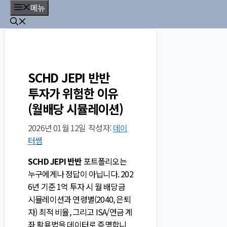
컨
메뉴
텐
츠
로
건
너
SCHD JEPI 반반
뛰
투자가 위험한 이유
기
(월배당 시뮬레이션)
2026년 01월 12일
작성자:
데이
터쌤
SCHD JEPI 반반
포트폴리오는
누구에게나 정답이 아닙니다. 202
6년 기준 1억 투자 시 월 배당금
시뮬레이션과 연령별(2040, 은퇴
자) 최적 비율, 그리고 ISA/연금 계
좌 활용법을 데이터로 증명합니