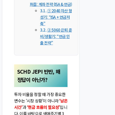
퍼즐: 계좌 전략 (ISA & 연금)
① 2040 자산 형
성기: “ISA + 연금저
축”
② 5060 은퇴 준
비/생활기: “연금 인
출 전략”
SCHD JEPI 반반, 왜
정답이 아닌가?
투자 비율을 정할 때 가장 중요한
변수는 ‘시장 상황’이 아니라
‘남은
시간’
과
‘현금 흐름의 필요성’
입니
다. 이를 바탕으로 생애주기별 3