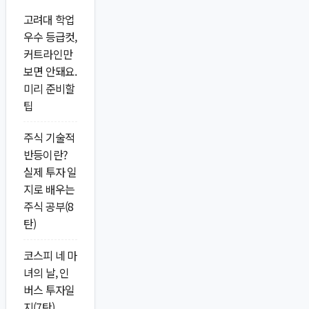
고려대 학업
우수 등급컷,
커트라인만
보면 안돼요.
미리 준비할
팁
주식 기술적
반등이란?
실제 투자 일
지로 배우는
주식 공부(8
탄)
코스피 네 마
녀의 날, 인
버스 투자일
지(7탄)