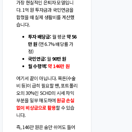
가장 현실적인 은퇴자 모델입니
다. 1억 원 투자금과 국민연금을
합쳤을 때 실제 생활비를 계산했
습니다.
투자 배당금:
월 평균
약 56
만 원
(연 6.7% 배당률 가
정)
국민연금:
월
90만 원
월 수령액:
약 146만 원
여기서 끝이 아닙니다. 목돈(수술
비 등)이 급히 필요할 땐, 포트폴리
오의 30%인 SCHD의 시세 차익
부분을 일부 매도하여
원금 손실
없이 비상금으로 활용
할 수 있습
니다.
즉, 146만 원은 숨만 쉬어도 들어