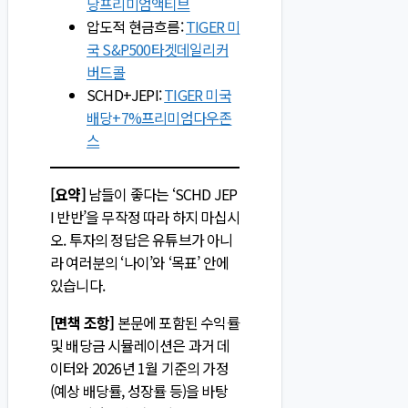
당프리미엄액티브
압도적 현금흐름:
TIGER 미
국 S&P500타겟데일리커
버드콜
SCHD+JEPI:
TIGER 미국
배당+7%프리미엄다우존
스
[요약]
남들이 좋다는 ‘SCHD JEP
I 반반’을 무작정 따라 하지 마십시
오. 투자의 정답은 유튜브가 아니
라 여러분의 ‘나이’와 ‘목표’ 안에
있습니다.
[면책 조항]
본문에 포함된 수익률
및 배당금 시뮬레이션은 과거 데
이터와 2026년 1월 기준의 가정
(예상 배당률, 성장률 등)을 바탕