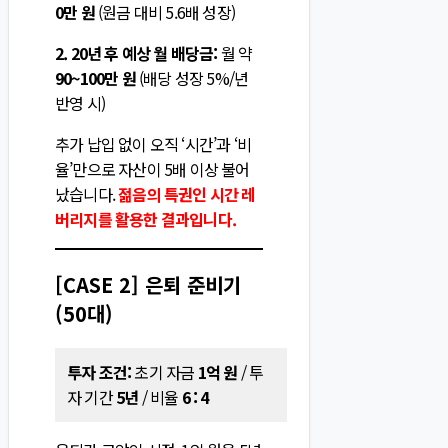
0만 원
(원금 대비 5.6배 성장)
2. 20년 후 예상 월 배당금:
월 약
90~100만 원
(배당 성장 5%/년
반영 시)
추가 납입 없이 오직 ‘시간’과 ‘비
율’만으로 자산이 5배 이상 불어
났습니다.
젊음의 특권인 시간 레
버리지를 활용한 결과입니다.
[CASE 2] 은퇴 준비기
(50대)
투자 조건:
초기 자금
1억 원
/ 투
자 기간
5년
/ 비율
6 : 4