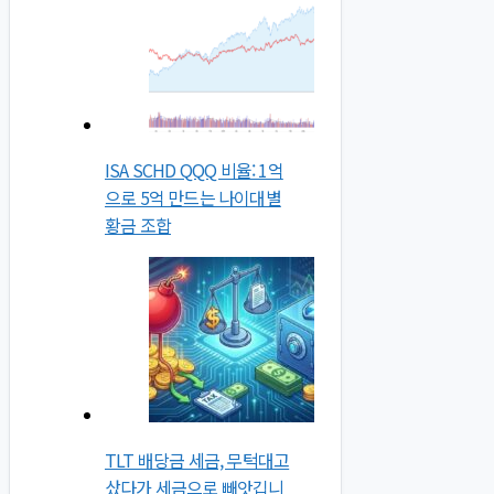
ISA SCHD QQQ 비율: 1억
으로 5억 만드는 나이대별
황금 조합
TLT 배당금 세금, 무턱대고
샀다가 세금으로 빼앗깁니