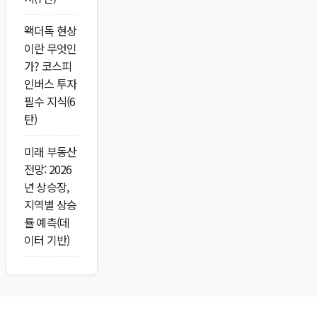
왝더독 현상
이란 무엇인
가? 코스피
인버스 투자
필수 지식(6
탄)
미래 부동산
전망: 2026
년 상승장,
지역별 상승
률 예측(데
이터 기반)