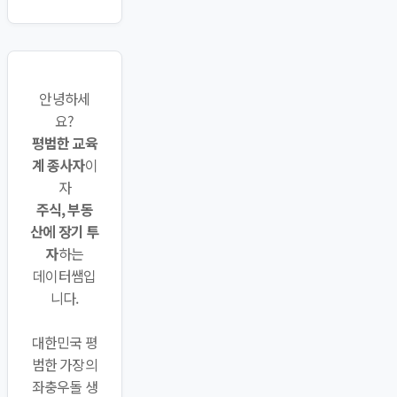
안녕하세
요?
평범한 교육
계 종사자
이
자
주식, 부동
산에 장기 투
자
하는
데이터쌤입
니다.
대한민국 평
범한 가장의
좌충우돌 생