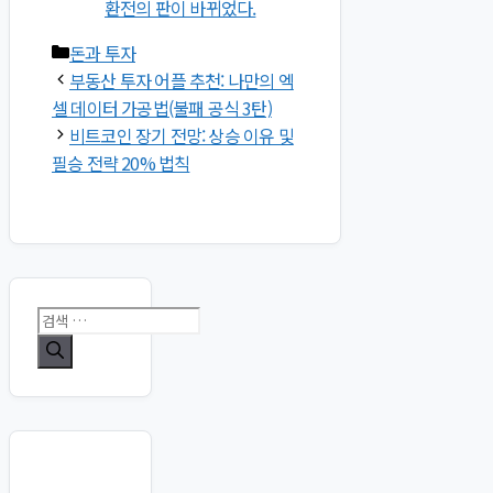
환전의 판이 바뀌었다.
카
돈과 투자
테
부동산 투자 어플 추천: 나만의 엑
고
셀 데이터 가공법(불패 공식 3탄)
리
비트코인 장기 전망: 상승 이유 및
필승 전략 20% 법칙
검
색: