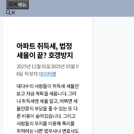
컨
메뉴
텐
츠
로
건
너
아파트 취득세, 법정
뛰
세율이 끝? 호갱방지
기
2025년 12월 01일
2025년 05월 0
6일
작성자:
데이터쌤
대다수의 사람들이 취득세 세율만
보고 자금 계획을 세웁니다. 그러
나 취득세엔 세율 말고, 어쩌면 세
율만큼의 부담을 줄 수 있는 또 다
른 비용이 숨어있습니다. 그리고
사람들의 무지를 이용해 폭리를
취하려는 나쁜 법무사나 변호사도