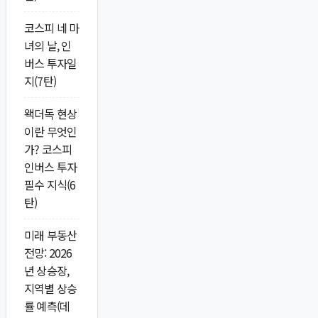
코스피 네 마
녀의 날, 인
버스 투자일
지(7탄)
왝더독 현상
이란 무엇인
가? 코스피
인버스 투자
필수 지식(6
탄)
미래 부동산
전망: 2026
년 상승장,
지역별 상승
률 예측(데