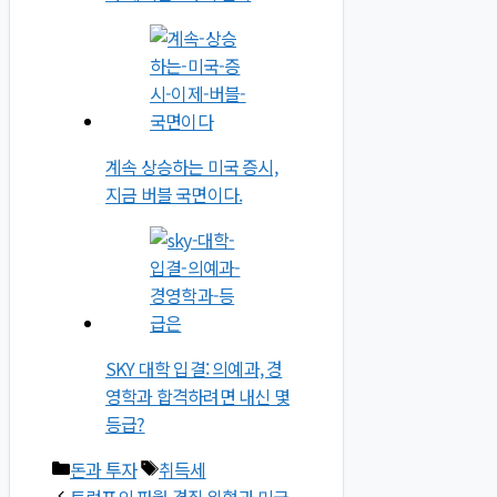
계속 상승하는 미국 증시,
지금 버블 국면이다.
SKY 대학 입결: 의예과, 경
영학과 합격하려면 내신 몇
등급?
카
태
돈과 투자
취득세
테
그
트럼프의 파월 경질 위협과 미국