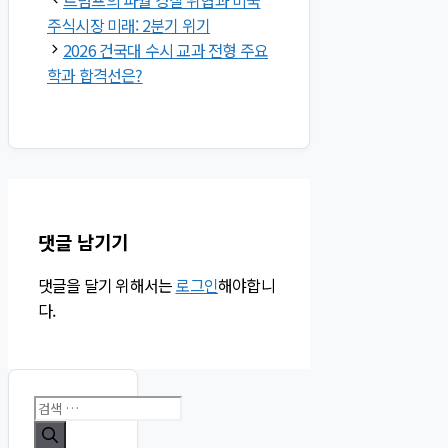
고
주식시장 미래: 2분기 위기
리
2026 건국대 수시 교과 전형 주요
학과 합격선은?
댓글 남기기
댓글을 달기 위해서는
로그인
해야합니
다.
검
색: